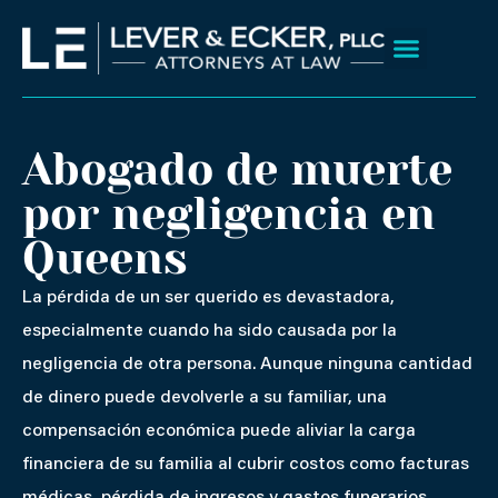
Ir
al
contenido
Sobre nosotros
Áreas que servimos
Resultados de Caso
Abogado de muerte
por negligencia en
Queens
La pérdida de un ser querido es devastadora,
especialmente cuando ha sido causada por la
negligencia de otra persona. Aunque ninguna cantidad
de dinero puede devolverle a su familiar, una
compensación económica puede aliviar la carga
financiera de su familia al cubrir costos como facturas
médicas, pérdida de ingresos y gastos funerarios.