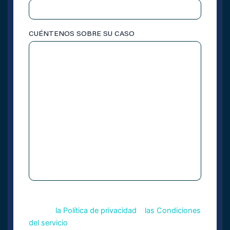
CUÉNTENOS SOBRE SU CASO
Este sitio está protegido por reCAPTCHA y se
CAPTCHA
aplican
la Política de privacidad
y
las Condiciones
del servicio
de Google.