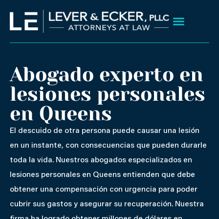
Ir
al
contenido
Sobre nosotros
Áreas que servimos
Resultados de Caso
Abogado experto en
lesiones personales
en Queens
El descuido de otra persona puede causar una lesión
en un instante, con consecuencias que pueden durarle
toda la vida. Nuestros abogados especializados en
lesiones personales en Queens entienden que debe
obtener una compensación con urgencia para poder
cubrir sus gastos y asegurar su recuperación. Nuestra
firma ha logrado obtener millones de dólares en