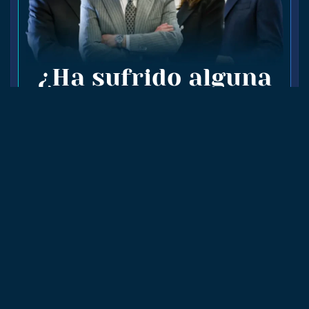
¿Ha sufrido alguna
lesión?
Contáctenos al teléfono
(914) 288-9191
para una consulta GRATIS
CONTÁCTENOS
Recursos relacionados
Lesiones personales en Queens
Accidentes de autos