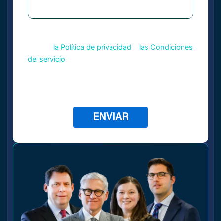
Este sitio está protegido por reCAPTCHA y se
CAPTCHA
aplican
la Política de privacidad
y
las Condiciones
del servicio
de Google.